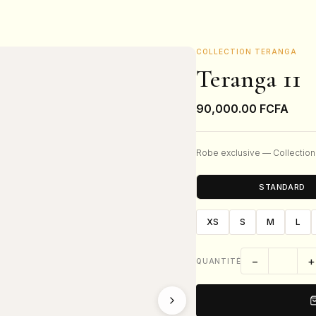
COLLECTION TERANGA
Teranga 11
90,000.00
FCFA
Robe exclusive — Collection
STANDARD
XS
S
M
L
−
+
QUANTITÉ