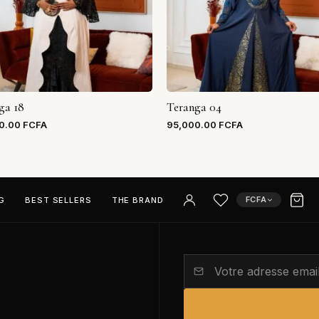
ga 18
Teranga 04
0.00
FCFA
95,000.00
FCFA
FCFA
G
BEST SELLERS
THE BRAND