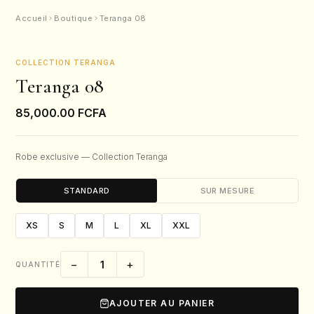
Accueil
Boutique
Teranga 08
COLLECTION TERANGA
Teranga 08
85,000.00
FCFA
Robe exclusive — Collection Teranga
STANDARD
SUR MESURE
XS
S
M
L
XL
XXL
−
+
QUANTITÉ
AJOUTER AU PANIER