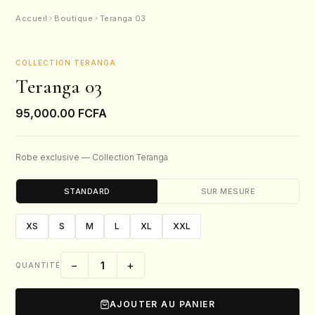
Accueil
Boutique
Teranga 03
COLLECTION TERANGA
Teranga 03
95,000.00
FCFA
Robe exclusive — Collection Teranga
STANDARD
SUR MESURE
XS
S
M
L
XL
XXL
−
+
QUANTITÉ
AJOUTER AU PANIER