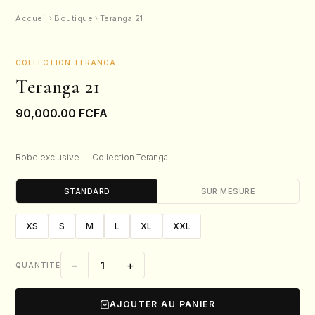
Accueil
Boutique
Teranga 21
COLLECTION TERANGA
Teranga 21
90,000.00
FCFA
Robe exclusive — Collection Teranga
STANDARD
SUR MESURE
XS
S
M
L
XL
XXL
−
+
QUANTITÉ
AJOUTER AU PANIER