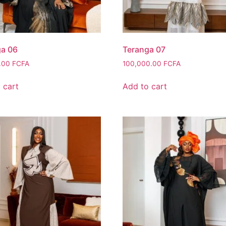
ga 06
Teranga 07
.00
FCFA
100,000.00
FCFA
 cart
Add to cart