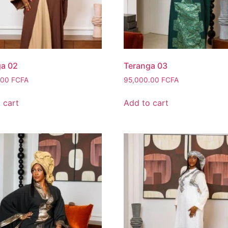
ga 02
Teranga 03
.00
FCFA
95,000.00
FCFA
 cart
Add to cart