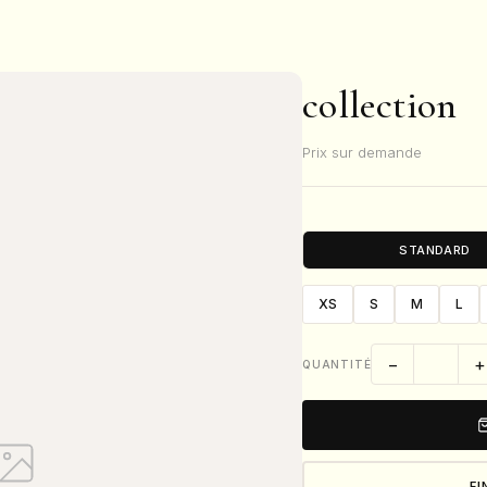
collection
Prix sur demande
STANDARD
XS
S
M
L
−
+
QUANTITÉ
FI