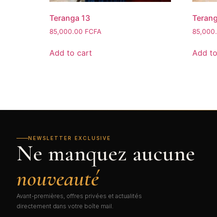
Teranga 13
Terang
85,000.00
FCFA
85,000
Add to cart
Add to
NEWSLETTER EXCLUSIVE
Ne manquez aucune
nouveauté
Avant-premières, offres privées et actualités
directement dans votre boîte mail.