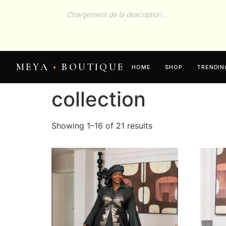
Chargement de la description…
MEYA
•
BOUTIQUE
HOME
SHOP
TRENDIN
Home
/ Products tagged “collection”
collection
Showing 1–16 of 21 results