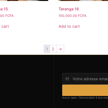
a 15
Teranga 16
.00
FCFA
100,000.00
FCFA
 cart
Add to cart
1
2
→
Aucun spam. Désinscription à tout mo