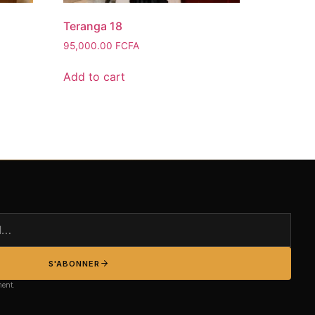
Teranga 18
95,000.00
FCFA
Add to cart
S'ABONNER
ment.