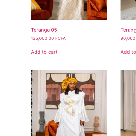
Teranga 05
Teran
135,000.00
FCFA
90,000
Add to cart
Add to